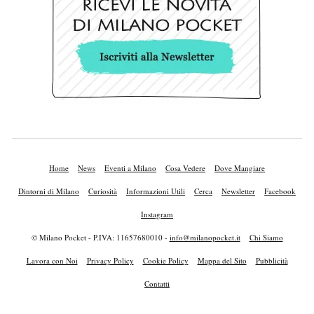
Home
News
Eventi a Milano
Cosa Vedere
Dove Mangiare
Dintorni di Milano
Curiosità
Informazioni Utili
Cerca
Newsletter
Facebook
Instagram
© Milano Pocket - P.IVA: 11657680010 -
info@milanopocket.it
Chi Siamo
Lavora con Noi
Privacy Policy
Cookie Policy
Mappa del Sito
Pubblicità
Contatti