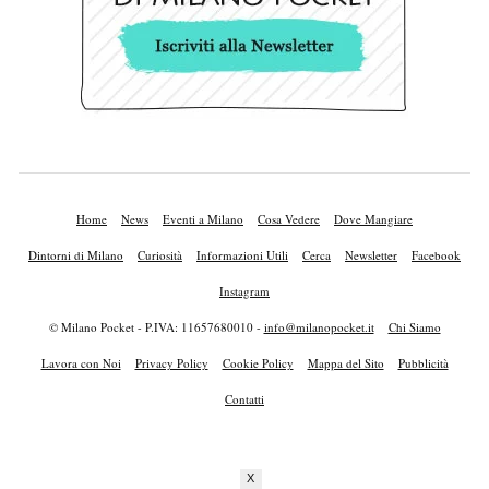
Home
News
Eventi a Milano
Cosa Vedere
Dove Mangiare
Dintorni di Milano
Curiosità
Informazioni Utili
Cerca
Newsletter
Facebook
Instagram
© Milano Pocket - P.IVA: 11657680010 -
info@milanopocket.it
Chi Siamo
Lavora con Noi
Privacy Policy
Cookie Policy
Mappa del Sito
Pubblicità
Contatti
X