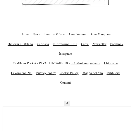
Home
News
Eventi a Milano
Cosa Vedere
Dove Mangiare
Dintorni di Milano
Curiosità
Informazioni Utili
Cerca
Newsletter
Facebook
Instagram
© Milano Pocket - P.IVA: 11657680010 -
info@milanopocket.it
Chi Siamo
Lavora con Noi
Privacy Policy
Cookie Policy
Mappa del Sito
Pubblicità
Contatti
X