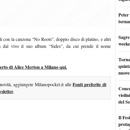
Peter
tornan
Sagre
i con la canzona “No Roots”, doppio disco di platino, e altri
weeke
orta dal vivo il suo album “Sides”, da cui prende il nome
Torna
quinta
ncerto di Alice Merton a Milano qui.
nuove 
Fonti preferite di
 novità, aggiungete Milanopocket.it alle
Conce
sletter
.
violin
del Se
Il Fes
prota