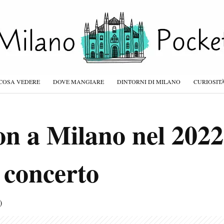
COSA VEDERE
DOVE MANGIARE
DINTORNI DI MILANO
CURIOSIT
n a Milano nel 2022
l concerto
)