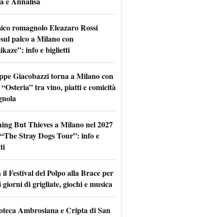
a e Annalisa
mico romagnolo Eleazaro Rossi
 sul palco a Milano con
aze”: info e biglietti
ppe Giacobazzi torna a Milano con
 “Osteria” tra vino, piatti e comicità
gnola
hing But Thieves a Milano nel 2027
l “The Stray Dogs Tour”: info e
ti
il Festival del Polpo alla Brace per
 giorni di grigliate, giochi e musica
oteca Ambrosiana e Cripta di San