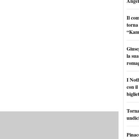
Angel
Il co
torna
“Kamik
Giuse
la sua
roma
I Not
con i
bigliet
Torna 
undici
Pinac