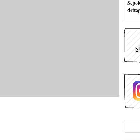
Sepolc
dettag