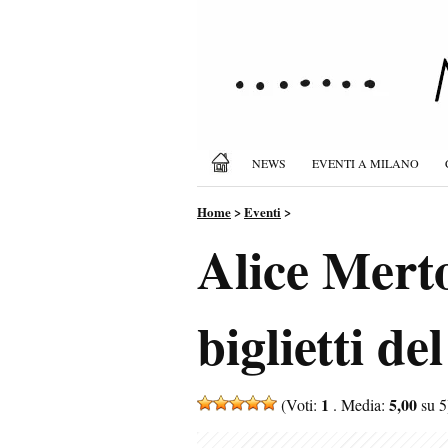
NEWS
EVENTI A MILANO
Home
>
Eventi
>
Alice Merto
biglietti de
1
5,00
(Voti:
. Media:
su 5