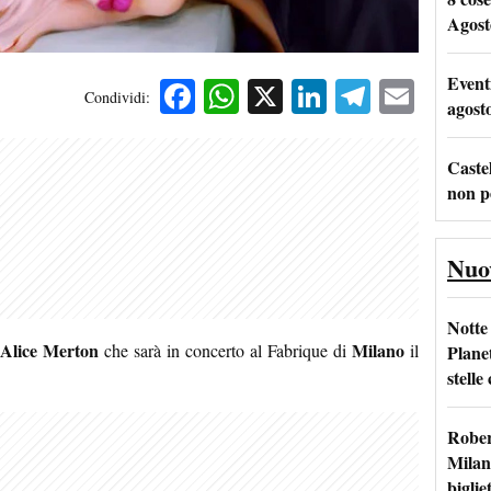
Agost
Event
Facebook
WhatsApp
X
LinkedIn
Telegra
Emai
Condividi:
agost
Castel
non p
Nuo
Notte
Alice Merton
Milano
che sarà in concerto al Fabrique di
il
Plane
stelle
Rober
Milan
bigliet