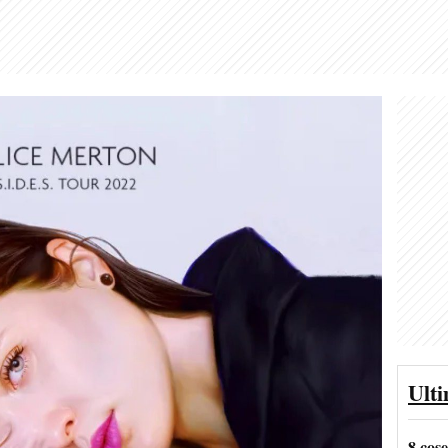
Ult
8 cos