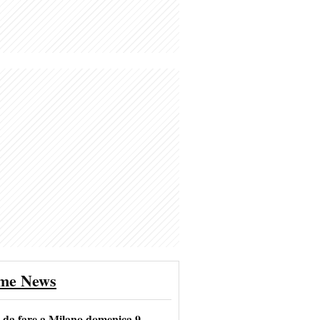
ime News
e da fare a Milano domenica 9