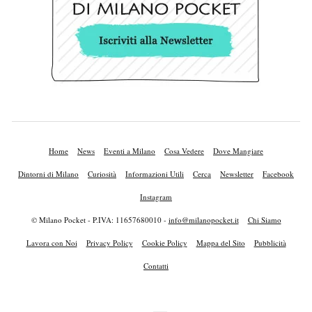
Home
News
Eventi a Milano
Cosa Vedere
Dove Mangiare
Dintorni di Milano
Curiosità
Informazioni Utili
Cerca
Newsletter
Facebook
Instagram
© Milano Pocket - P.IVA: 11657680010 -
info@milanopocket.it
Chi Siamo
Lavora con Noi
Privacy Policy
Cookie Policy
Mappa del Sito
Pubblicità
Contatti