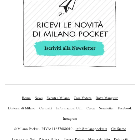
Home
News
Eventi a Milano
Cosa Vedere
Dove Mangiare
Dintorni di Milano
Curiosità
Informazioni Utili
Cerca
Newsletter
Facebook
Instagram
© Milano Pocket - P.IVA: 11657680010 -
info@milanopocket.it
Chi Siamo
Lavora con Noi
Privacy Policy
Cookie Policy
Mappa del Sito
Pubblicità