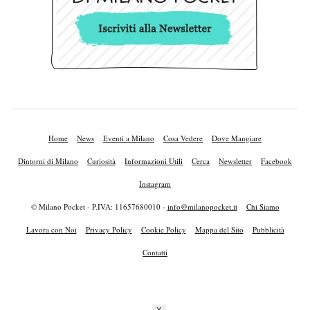
Home
News
Eventi a Milano
Cosa Vedere
Dove Mangiare
Dintorni di Milano
Curiosità
Informazioni Utili
Cerca
Newsletter
Facebook
Instagram
© Milano Pocket - P.IVA: 11657680010 -
info@milanopocket.it
Chi Siamo
Lavora con Noi
Privacy Policy
Cookie Policy
Mappa del Sito
Pubblicità
Contatti