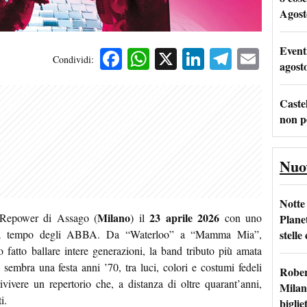
Agost
Event
Facebook
WhatsApp
X
LinkedIn
Telegra
Emai
Condividi:
agost
Castel
non p
Nuo
Notte
Milano
23 aprile 2026
 Repower di Assago (
) il
con uno
Plane
stelle
enza tempo degli ABBA. Da “Waterloo” a “Mamma Mia”,
 fatto ballare intere generazioni, la band tributo più amata
 sembra una festa anni ’70, tra luci, colori e costumi fedeli
Rober
ivivere un repertorio che, a distanza di oltre quarant’anni,
Milan
i.
bigliet