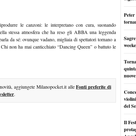
Peter
tornan
rodurre le canzoni: le interpretano con cura, suonando
uella stessa atmosfera che ha reso gli ABBA una leggenda
Sagre
parla da sé: ovunque vadano, migliaia di spettatori tornano a
weeke
. Chi non ha mai canticchiato “Dancing Queen” o battuto le
Torna
quinta
nuove 
Fonti preferite di
 novità, aggiungete Milanopocket.it alle
Conce
sletter
.
violin
del Se
Il Fes
prota