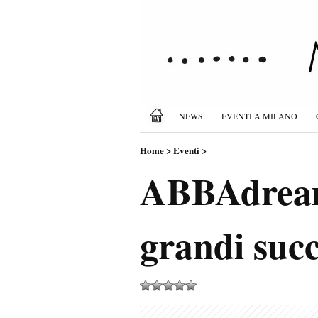
NEWS
EVENTI A MILANO
Home
>
Eventi
>
ABBAdream 
grandi succ