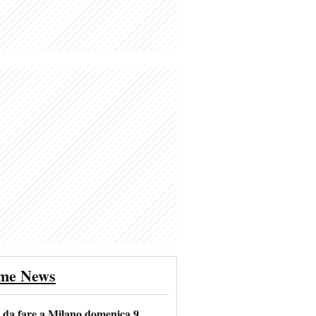
ime News
e da fare a Milano domenica 9