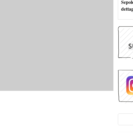
Sepolc
dettag