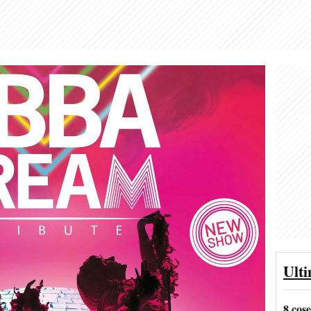
Ult
8 cos