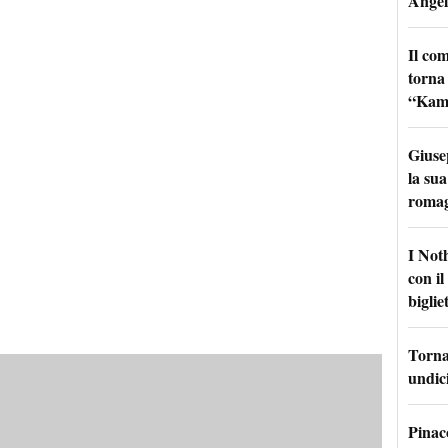
Angel
Il co
torna
“Kamik
Giuse
la sua
roma
I Not
con i
bigliet
Torna 
undici
Pinac