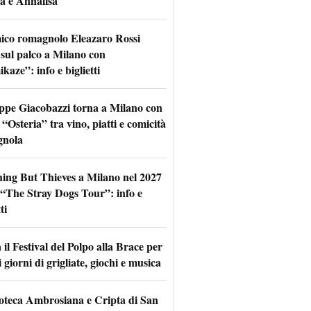
a e Annalisa
mico romagnolo Eleazaro Rossi
 sul palco a Milano con
aze”: info e biglietti
ppe Giacobazzi torna a Milano con
 “Osteria” tra vino, piatti e comicità
gnola
hing But Thieves a Milano nel 2027
l “The Stray Dogs Tour”: info e
ti
il Festival del Polpo alla Brace per
 giorni di grigliate, giochi e musica
oteca Ambrosiana e Cripta di San