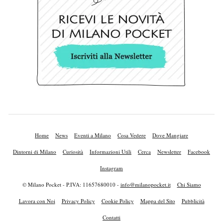
Home
News
Eventi a Milano
Cosa Vedere
Dove Mangiare
Dintorni di Milano
Curiosità
Informazioni Utili
Cerca
Newsletter
Facebook
Instagram
© Milano Pocket - P.IVA: 11657680010 -
info@milanopocket.it
Chi Siamo
Lavora con Noi
Privacy Policy
Cookie Policy
Mappa del Sito
Pubblicità
Contatti