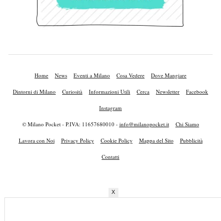
Home
News
Eventi a Milano
Cosa Vedere
Dove Mangiare
Dintorni di Milano
Curiosità
Informazioni Utili
Cerca
Newsletter
Facebook
Instagram
© Milano Pocket - P.IVA: 11657680010 -
info@milanopocket.it
Chi Siamo
Lavora con Noi
Privacy Policy
Cookie Policy
Mappa del Sito
Pubblicità
Contatti
X