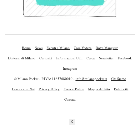
Home
News
Eventi a Milano
Cosa Vedere
Dove Mangiare
Dintorni di Milano
Curiosità
Informazioni Utili
Cerca
Newsletter
Facebook
Instagram
© Milano Pocket - P.IVA: 11657680010 -
info@milanopocket.it
Chi Siamo
Lavora con Noi
Privacy Policy
Cookie Policy
Mappa del Sito
Pubblicità
Contatti
X