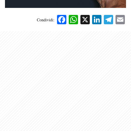
Facebook
WhatsApp
X
Linked
Tele
E
Condividi: