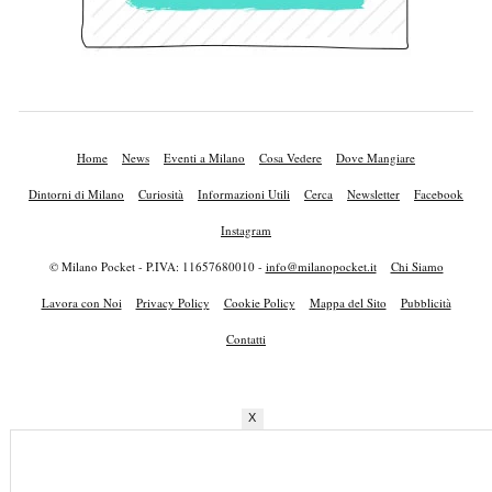
Home
News
Eventi a Milano
Cosa Vedere
Dove Mangiare
Dintorni di Milano
Curiosità
Informazioni Utili
Cerca
Newsletter
Facebook
Instagram
© Milano Pocket - P.IVA: 11657680010 -
info@milanopocket.it
Chi Siamo
Lavora con Noi
Privacy Policy
Cookie Policy
Mappa del Sito
Pubblicità
Contatti
X