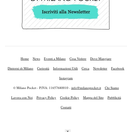
Home
News
Eventi a Milano
Cosa Vedere
Dove Mangiare
Dintorni di Milano
Curiosità
Informazioni Utili
Cerca
Newsletter
Facebook
Instagram
© Milano Pocket - P.IVA: 11657680010 -
info@milanopocket.it
Chi Siamo
Lavora con Noi
Privacy Policy
Cookie Policy
Mappa del Sito
Pubblicità
Contatti
X