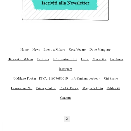
Home
News
Eventi a Milano
Cosa Vedere
Dove Mangiare
Dintorni di Milano
Curiosità
Informazioni Utili
Cerca
Newsletter
Facebook
Instagram
© Milano Pocket - P.IVA: 11657680010 -
info@milanopocket.it
Chi Siamo
Lavora con Noi
Privacy Policy
Cookie Policy
Mappa del Sito
Pubblicità
Contatti
X