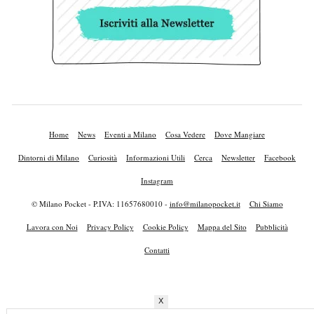
Home
News
Eventi a Milano
Cosa Vedere
Dove Mangiare
Dintorni di Milano
Curiosità
Informazioni Utili
Cerca
Newsletter
Facebook
Instagram
© Milano Pocket - P.IVA: 11657680010 -
info@milanopocket.it
Chi Siamo
Lavora con Noi
Privacy Policy
Cookie Policy
Mappa del Sito
Pubblicità
Contatti
X