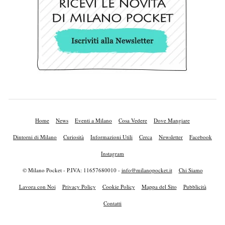
Home
News
Eventi a Milano
Cosa Vedere
Dove Mangiare
Dintorni di Milano
Curiosità
Informazioni Utili
Cerca
Newsletter
Facebook
Instagram
© Milano Pocket - P.IVA: 11657680010 -
info@milanopocket.it
Chi Siamo
Lavora con Noi
Privacy Policy
Cookie Policy
Mappa del Sito
Pubblicità
Contatti