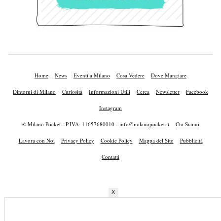
Home
News
Eventi a Milano
Cosa Vedere
Dove Mangiare
Dintorni di Milano
Curiosità
Informazioni Utili
Cerca
Newsletter
Facebook
Instagram
© Milano Pocket - P.IVA: 11657680010 -
info@milanopocket.it
Chi Siamo
Lavora con Noi
Privacy Policy
Cookie Policy
Mappa del Sito
Pubblicità
Contatti
X