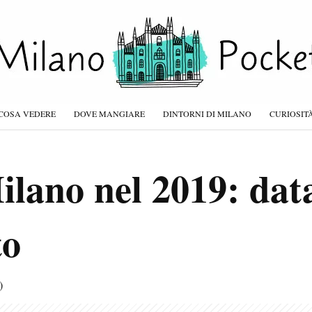
COSA VEDERE
DOVE MANGIARE
DINTORNI DI MILANO
CURIOSIT
lano nel 2019: data 
to
)