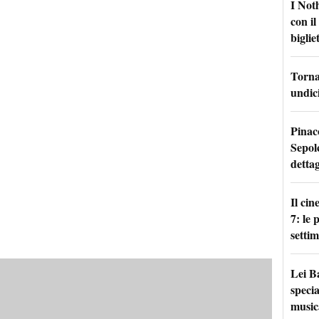
I Not
con i
bigliet
Torna 
undici
Pinac
Sepolc
dettag
Il ci
7: le
setti
Lei B
specia
music