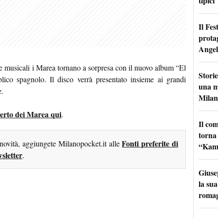
tipici
Il Fes
prota
Angel
ene musicali i Marea tornano a sorpresa con il nuovo album “El
Storie
ico spagnolo. Il disco verrà presentato insieme ai grandi
una m
e.
Milan
ncerto dei Marea qui
.
Il co
torna
Fonti preferite di
 novità, aggiungete Milanopocket.it alle
“Kamik
sletter
.
Giuse
la sua
roma