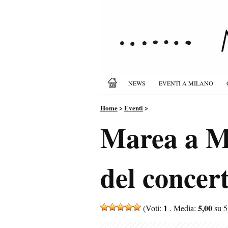
NEWS
EVENTI A MILANO
Home
>
Eventi
>
Marea a Mi
del concer
1
5,00
(Voti:
. Media:
su 5