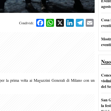
Event
agost
Cosa 
Facebook
WhatsApp
X
LinkedIn
Telegra
Emai
Condividi:
eventi
Mostr
eventi
Nuo
Conce
per la prima volta ai Magazzini Generali di Milano con un
violin
del Se
San G
la fes