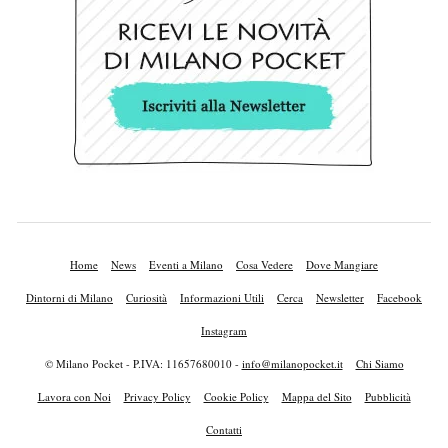
Home
News
Eventi a Milano
Cosa Vedere
Dove Mangiare
Dintorni di Milano
Curiosità
Informazioni Utili
Cerca
Newsletter
Facebook
Instagram
© Milano Pocket - P.IVA: 11657680010 -
info@milanopocket.it
Chi Siamo
Lavora con Noi
Privacy Policy
Cookie Policy
Mappa del Sito
Pubblicità
Contatti