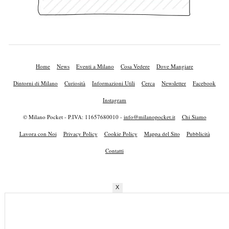
Home
News
Eventi a Milano
Cosa Vedere
Dove Mangiare
Dintorni di Milano
Curiosità
Informazioni Utili
Cerca
Newsletter
Facebook
Instagram
© Milano Pocket - P.IVA: 11657680010 -
info@milanopocket.it
Chi Siamo
Lavora con Noi
Privacy Policy
Cookie Policy
Mappa del Sito
Pubblicità
Contatti
X