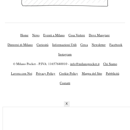
Home
News
Eventi a Milano
Cosa Vedere
Dove Mangiare
Dintorni di Milano
Curiosità
Informazioni Utili
Cerca
Newsletter
Facebook
Instagram
© Milano Pocket - P.IVA: 11657680010 -
info@milanopocket.it
Chi Siamo
Lavora con Noi
Privacy Policy
Cookie Policy
Mappa del Sito
Pubblicità
Contatti
X