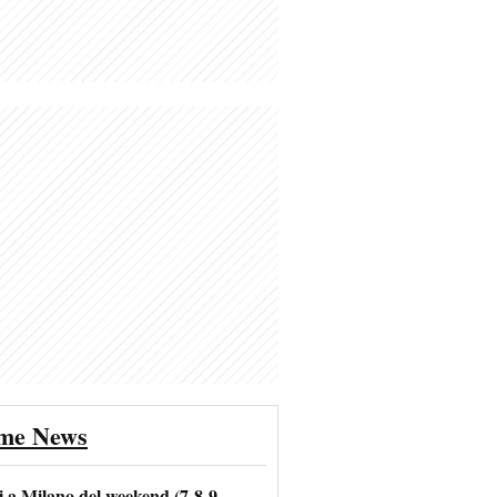
ime News
i a Milano del weekend (7-8-9