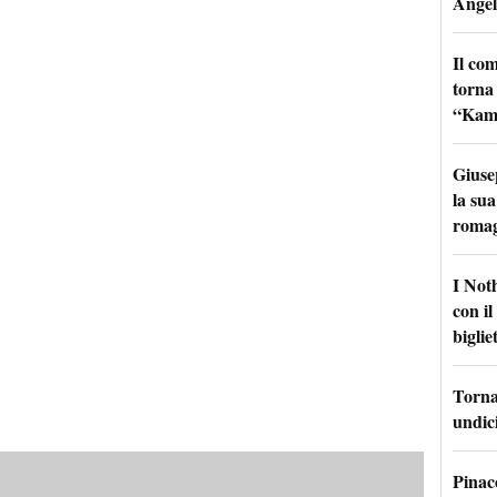
Angel
Il co
torna
“Kamik
Giuse
la sua
roma
I Not
con i
bigliet
Torna 
undici
Pinac