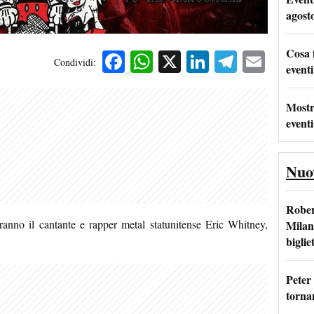
agost
Cosa 
Facebook
WhatsApp
X
LinkedIn
Telegra
Emai
Condividi:
eventi
Mostr
eventi
Nuo
Rober
anno il cantante e rapper metal statunitense Eric Whitney,
Milan
bigliet
Peter
tornan