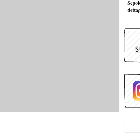
Sepolc
dettag