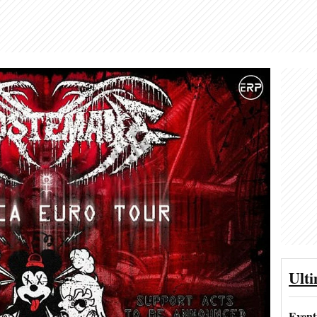
Ult
Event