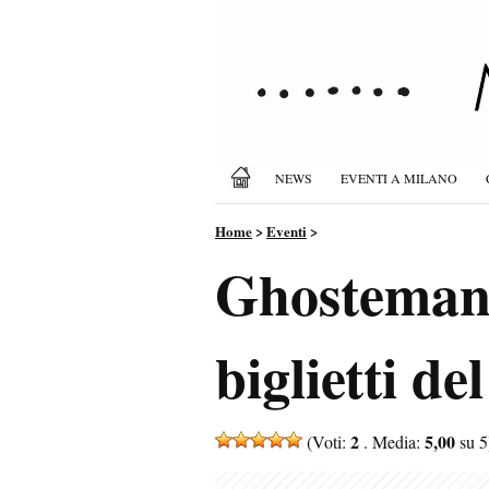
NEWS
EVENTI A MILANO
Home
>
Eventi
>
Ghostemane
biglietti de
2
5,00
(Voti:
. Media:
su 5