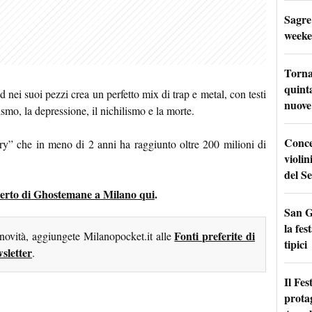
Sagre
weeke
Torna
quinta
ei suoi pezzi crea un perfetto mix di trap e metal, con testi
nuove 
mo, la depressione, il nichilismo e la morte.
Conce
ury” che in meno di 2 anni ha raggiunto oltre 200 milioni di
violin
del Se
oncerto di Ghostemane a Milano qui
.
San G
la fes
Fonti preferite di
 novità, aggiungete Milanopocket.it alle
tipici
sletter
.
Il Fes
prota