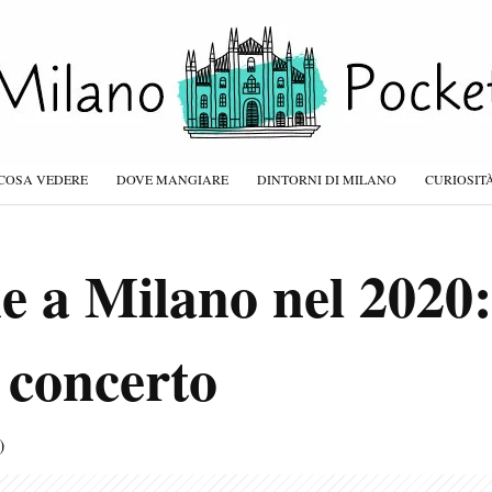
COSA VEDERE
DOVE MANGIARE
DINTORNI DI MILANO
CURIOSIT
 a Milano nel 2020:
l concerto
)