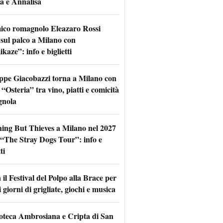
a e Annalisa
mico romagnolo Eleazaro Rossi
 sul palco a Milano con
aze”: info e biglietti
ppe Giacobazzi torna a Milano con
 “Osteria” tra vino, piatti e comicità
gnola
hing But Thieves a Milano nel 2027
l “The Stray Dogs Tour”: info e
ti
il Festival del Polpo alla Brace per
 giorni di grigliate, giochi e musica
oteca Ambrosiana e Cripta di San