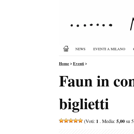
NEWS
EVENTI A MILANO
Home
>
Eventi
>
Faun in con
biglietti
1
5,00
(Voti:
. Media:
su 5