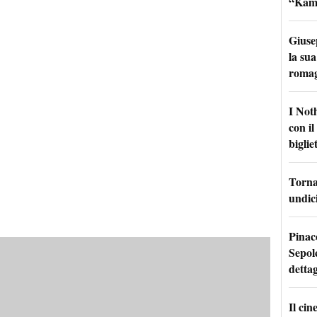
“Kamik
Giuse
la sua
roma
I Not
con i
bigliet
Torna 
undici
Pinac
Sepolc
dettag
Il ci