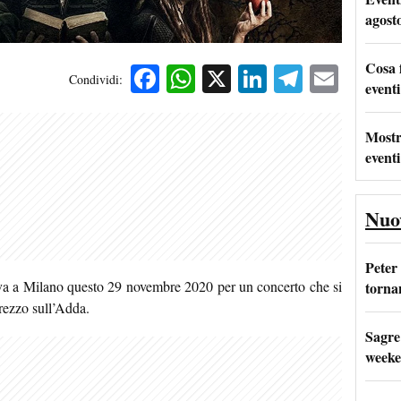
agost
Cosa 
Facebook
WhatsApp
X
LinkedIn
Telegra
Emai
Condividi:
eventi
Mostr
eventi
Nuo
Peter
va a Milano questo 29 novembre 2020 per un concerto che si
tornan
rezzo sull’Adda.
Sagre
weeke