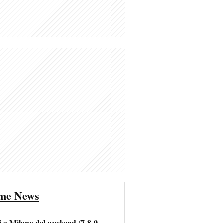
ime News
i a Milano del weekend (7-8-9