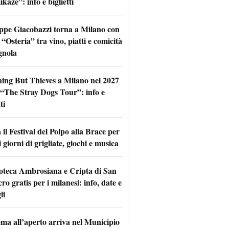
aze”: info e biglietti
ppe Giacobazzi torna a Milano con
 “Osteria” tra vino, piatti e comicità
gnola
hing But Thieves a Milano nel 2027
l “The Stray Dogs Tour”: info e
ti
il Festival del Polpo alla Brace per
 giorni di grigliate, giochi e musica
oteca Ambrosiana e Cripta di San
ro gratis per i milanesi: info, date e
li
nema all’aperto arriva nel Municipio