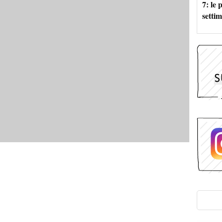
7: le
setti