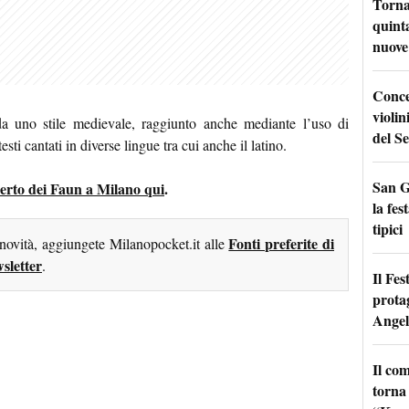
Torna
quinta
nuove 
Conce
violin
da uno stile medievale, raggiunto anche mediante l’uso di
del Se
esti cantati in diverse lingue tra cui anche il latino.
San G
ncerto dei Faun a Milano qui
.
la fes
tipici
Fonti preferite di
 novità, aggiungete Milanopocket.it alle
sletter
.
Il Fes
prota
Angel
Il co
torna