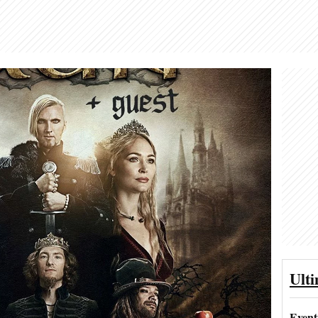
Ult
Event