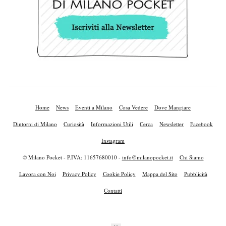
Home
News
Eventi a Milano
Cosa Vedere
Dove Mangiare
Dintorni di Milano
Curiosità
Informazioni Utili
Cerca
Newsletter
Facebook
Instagram
© Milano Pocket - P.IVA: 11657680010 -
info@milanopocket.it
Chi Siamo
Lavora con Noi
Privacy Policy
Cookie Policy
Mappa del Sito
Pubblicità
Contatti