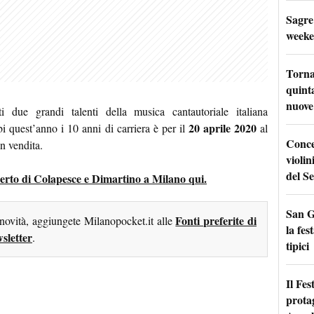
Sagre
weeke
Torna
quinta
nuove 
due grandi talenti della musica cantautoriale italiana
20 aprile 2020
 quest’anno i 10 anni di carriera è per il
al
Conce
in vendita.
violin
del Se
oncerto di Colapesce e Dimartino a Milano qui.
San G
Fonti preferite di
 novità, aggiungete Milanopocket.it alle
la fes
sletter
.
tipici
Il Fes
prota