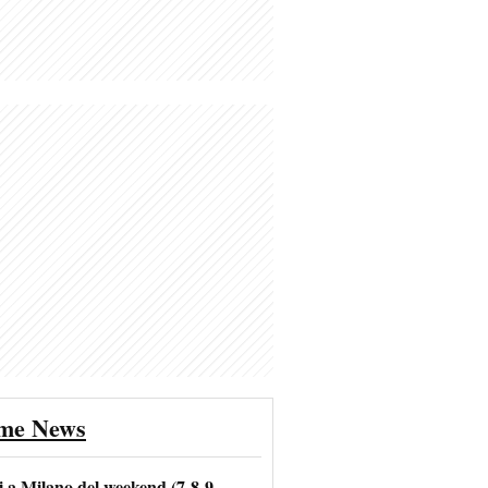
ime News
i a Milano del weekend (7-8-9