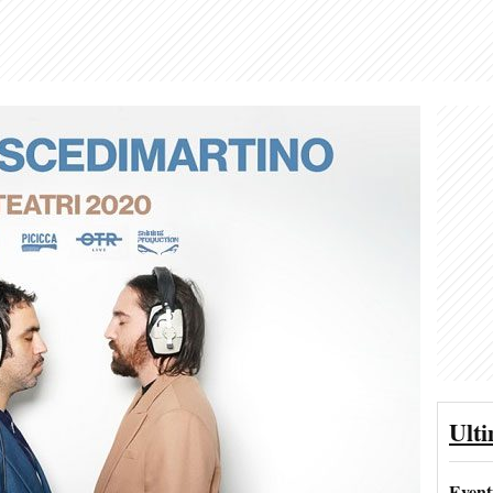
Ult
Event