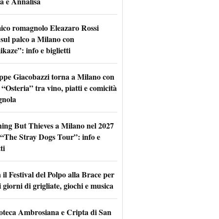
a e Annalisa
mico romagnolo Eleazaro Rossi
 sul palco a Milano con
aze”: info e biglietti
ppe Giacobazzi torna a Milano con
 “Osteria” tra vino, piatti e comicità
gnola
hing But Thieves a Milano nel 2027
l “The Stray Dogs Tour”: info e
ti
il Festival del Polpo alla Brace per
 giorni di grigliate, giochi e musica
oteca Ambrosiana e Cripta di San