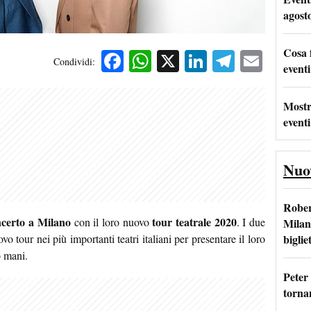
agost
Cosa 
Facebook
WhatsApp
X
LinkedIn
Telegra
Emai
Condividi:
eventi
Mostr
eventi
Nuo
Rober
ncerto a Milano
tour teatrale 2020
con il loro nuovo
. I due
Milan
bigliet
o tour nei più importanti teatri italiani per presentare il loro
o mani.
Peter
tornan