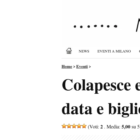
NEWS
EVENTI A MILANO
Home
>
Eventi
>
Colapesce 
data e bigli
2
5,00
(Voti:
. Media:
su 5