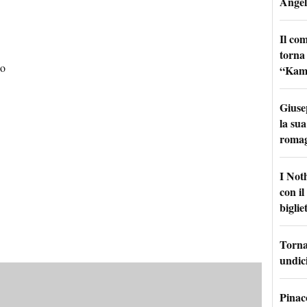
Angel
Il co
torna
no
“Kamik
Giuse
la sua
roma
I Not
con i
bigliet
Torna 
undici
Pinac