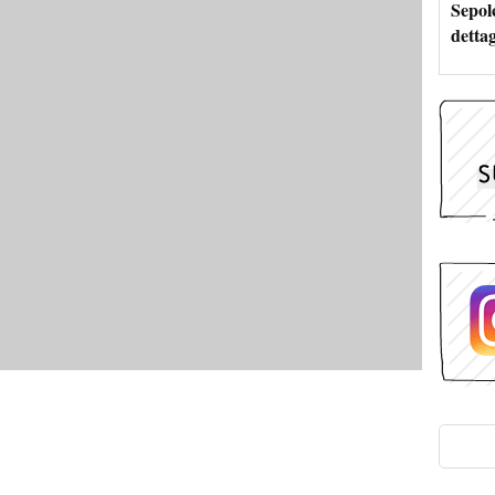
Sepolc
dettag