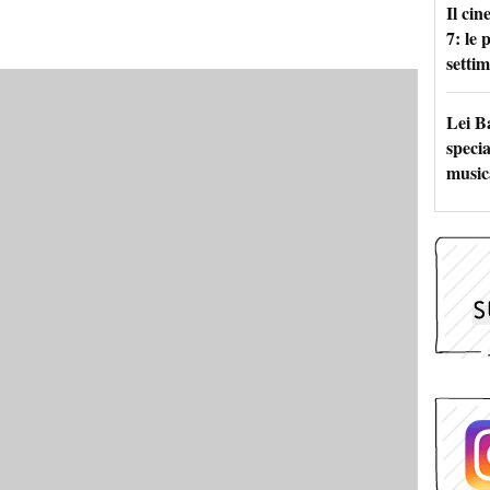
Il ci
7: le
setti
Lei B
specia
music