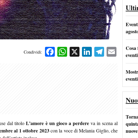
Ult
Event
agost
Cosa 
Facebook
WhatsApp
X
LinkedIn
Telegra
Emai
Condividi:
eventi
Mostr
eventi
Nuo
Torna
L’amore è un gioco a perdere
se dal titolo
va in scena al
quinta
tembre al 1 ottobre 2023
nuove 
con la voce di Melania Giglio, che
 dell’artista inglese.