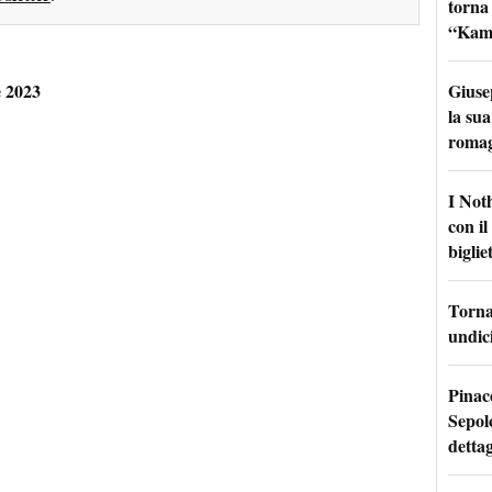
torna
“Kamik
Giuse
e 2023
la sua
roma
I Not
con i
bigliet
Torna 
undici
Pinac
Sepolc
dettag