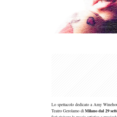
Lo spettacolo dedicato a Amy Winehou
Milano
dal 29 set
Teatro Gerolamo di
farà rivivere la magia artistica e musicale