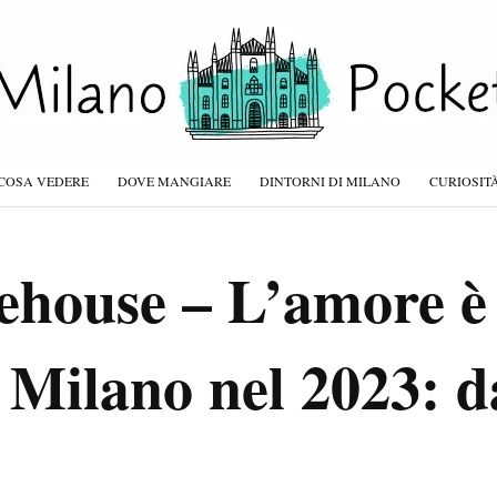
COSA VEDERE
DOVE MANGIARE
DINTORNI DI MILANO
CURIOSIT
house – L’amore è 
 Milano nel 2023: d