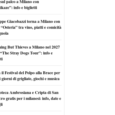
 sul palco a Milano con
aze”: info e biglietti
ppe Giacobazzi torna a Milano con
 “Osteria” tra vino, piatti e comicità
gnola
hing But Thieves a Milano nel 2027
l “The Stray Dogs Tour”: info e
ti
il Festival del Polpo alla Brace per
 giorni di grigliate, giochi e musica
oteca Ambrosiana e Cripta di San
ro gratis per i milanesi: info, date e
li