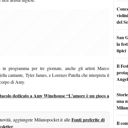
Conce
violin
del Se
San G
la fes
tipici
Il Fes
e in programma per tre giornate, anche gli artisti Marco
prota
ella cantante, Tyler James, e Lorenzo Patella che interpreta il
Angel
 corpo di Amy.
Storie
spettacolo dedicato a Amy Winehouse “L’amore è un gioco a
una m
Milan
Fonti preferite di
 novità, aggiungete Milanopocket.it alle
Il co
sletter
.