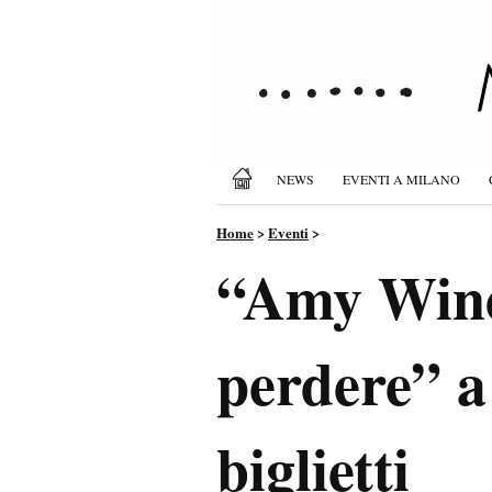
NEWS
EVENTI A MILANO
Home
>
Eventi
>
“Amy Wine
perdere” a
biglietti