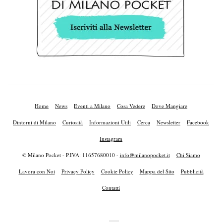
Home
News
Eventi a Milano
Cosa Vedere
Dove Mangiare
Dintorni di Milano
Curiosità
Informazioni Utili
Cerca
Newsletter
Facebook
Instagram
© Milano Pocket - P.IVA: 11657680010 -
info@milanopocket.it
Chi Siamo
Lavora con Noi
Privacy Policy
Cookie Policy
Mappa del Sito
Pubblicità
Contatti